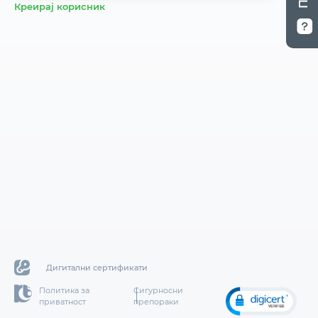
Креирај корисник
Дигитални сертификати
Политика за
Сигурносни
приватност
препораки