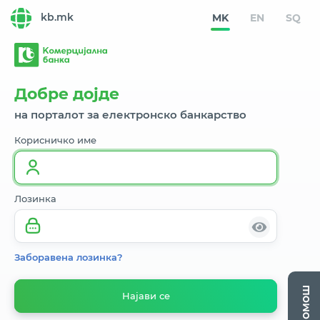
kb.mk
MK
EN
SQ
Добре дојде
на порталот за електронско банкарство
Корисничко име
Лозинка
Заборавена лозинка?
 Помош 
Најави се